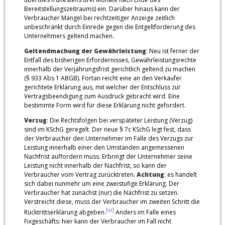
Bereitstellungszeitraums) ein. Darüber hinaus kann der
Verbraucher Mängel bei rechtzeitiger Anzeige zeitlich
unbeschränkt durch Einrede gegen die Entgeltforderung des
Unternehmers geltend machen.
Geltendmachung der Gewährleistung
: Neu ist ferner der
Entfall des bisherigen Erfordernisses, Gewährleistungsrechte
innerhalb der Verjährungsfrist gerichtlich geltend zu machen
(§ 933 Abs 1 ABGB). Fortan reicht eine an den Verkäufer
gerichtete Erklärung aus, mit welcher der Entschluss zur
Vertragsbeendigung zum Ausdruck gebracht wird. Eine
bestimmte Form wird für diese Erklärung nicht gefordert.
Verzug
: Die Rechtsfolgen bei verspäteter Leistung (Verzug)
sind im KSchG geregelt. Der neue § 7c KSchG legt fest, dass
der Verbraucher den Unternehmer im Falle des Verzugs zur
Leistung innerhalb einer den Umständen angemessenen
Nachfrist auffordern muss. Erbringt der Unternehmer seine
Leistung nicht innerhalb der Nachfrist, so kann der
Verbraucher vom Vertrag zurücktreten.
Achtung
: es handelt
sich dabei nunmehr um eine zweistufige Erklärung. Der
Verbraucher hat zunächst (nur) die Nachfrist zu setzen.
Verstreicht diese, muss der Verbraucher im zweiten Schritt die
[vi]
Rücktrittserklärung abgeben.
Anders im Falle eines
Fixgeschäfts: hier kann der Verbraucher im Fall nicht