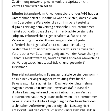
Zustimmung notwendig, wenn konkrete Updates nicht
Vertragsinhalt werden sollen.
Mindeststandard
: Im Anwendungsbereich des VGG hat der
Unternehmer nicht nur dafür Gewähr zu leisten, dass die von
ihm übergebene Ware oder die von ihm bereitgestellte
digitale Leistung dem Vertrag entspricht. Der Unternehmer
haftet auch dafür, dass die von ihm erbrachte Leistung die
„objektiv erforderlichen Eigenschaften“ aufweist. Eine
Vereinbarung über die Abweichung von den objektiv
erforderlichen Eigenschaften ist nur unter Einhaltung
bestimmter Formerfordernisse wirksam: Erstens muss der
Verbraucher vor Zustimmung „eigens“ von der Abweichung in
Kenntnis gesetzt werden, zweitens muss er dieser Abweichung
bei Vertragsabschluss „ausdrücklich und gesondert“
zustimmen.
Beweislastumkehr
: In Bezug auf digitale Leistungen kommt
es zu einer Verlängerung der Vermutungsfrist für die
Beweislastumkehr auf ein Jahr. Das heißt der Unternehmer
trägt in diesem Zeitraum die Beweislast dafür, dass die
digitale Leistung während dieses Zeitraums dem Vertrag
entsprochen hat. Dies gilt dann nicht, wenn der Unternehmer
beweist, dass die digitale Umgebung des Verbrauchers den
technischen Anforderungen der digitalen Leistung nicht
entspricht, und den Verbraucher vor Vertragsabschluss klar