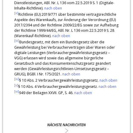
Dienstleistungen, ABl. Nr. L 136 vom 22.5.2019 S. 1 (Digitale-
Inhalte-Richtlinie).
nach oben
[ii]
Richtlinie (EU) 2019/771 über bestimmte vertragsrechtliche
Aspekte des Warenkaufs, zur Änderung der Verordnung (EU)
2017/2394 und der Richtlinie 2009/22/EG sowie zur Aufhebung
der Richtlinie 1999/44/EG, ABl. Nr. L 136 vom 22.5.2019 S. 28
(Warenkauf-Richtlinie).
nach oben
[iii]
Bundesgesetz, mit dem ein Bundesgesetz über die
Gewährleistung bei Verbraucherverträgen über Waren oder
digitale Leistungen (Verbrauchergewährleistungsgesetz –
VGG) erlassen wird sowie das allgemeine bürgerliche
Gesetzbuch und das Konsumentenschutzgesetz geändert
werden (Gewährleistungsrichtlinien-Umsetzungsgesetz –
GRUG), BGBl. I Nr. 175/2021.
nach oben
[iv]
§ 10 Abs. 2 Verbrauchergewährleistungsgesetz.
nach oben
[v]
§ 10 Abs. 4 Verbrauchergewährleistungsgesetz.
nach oben
[vi]
949 der Beilagen XXVII. GP, S. 46.
nach oben
NÄCHSTE NACHRICHTEN