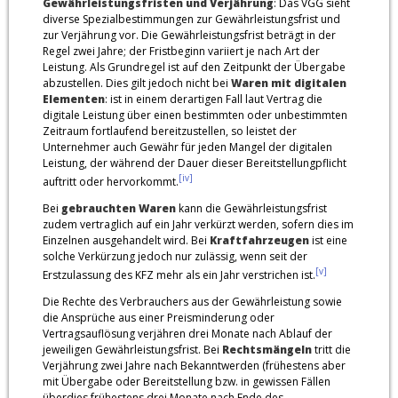
Gewährleistungsfristen und Verjährung
: Das VGG sieht
diverse Spezialbestimmungen zur Gewährleistungsfrist und
zur Verjährung vor. Die Gewährleistungsfrist beträgt in der
Regel zwei Jahre; der Fristbeginn variiert je nach Art der
Leistung. Als Grundregel ist auf den Zeitpunkt der Übergabe
abzustellen. Dies gilt jedoch nicht bei
Waren mit digitalen
Elementen
: ist in einem derartigen Fall laut Vertrag die
digitale Leistung über einen bestimmten oder unbestimmten
Zeitraum fortlaufend bereitzustellen, so leistet der
Unternehmer auch Gewähr für jeden Mangel der digitalen
Leistung, der während der Dauer dieser Bereitstellungpflicht
[iv]
auftritt oder hervorkommt.
Bei
gebrauchten Waren
kann die Gewährleistungsfrist
zudem vertraglich auf ein Jahr verkürzt werden, sofern dies im
Einzelnen ausgehandelt wird. Bei
Kraftfahrzeugen
ist eine
solche Verkürzung jedoch nur zulässig, wenn seit der
[v]
Erstzulassung des KFZ mehr als ein Jahr verstrichen ist.
Die Rechte des Verbrauchers aus der Gewährleistung sowie
die Ansprüche aus einer Preisminderung oder
Vertragsauflösung verjähren drei Monate nach Ablauf der
jeweiligen Gewährleistungsfrist. Bei
Rechtsmängeln
tritt die
Verjährung zwei Jahre nach Bekanntwerden (frühestens aber
mit Übergabe oder Bereitstellung bzw. in gewissen Fällen
überdies frühestens drei Monate nach Ende des