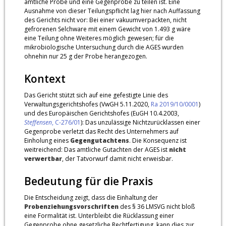
amtliche Probe und eine Gegenprobe zu teilen ist. Eine
Ausnahme von dieser Teilungspflicht lag hier nach Auffassung
des Gerichts nicht vor: Bei einer vakuumverpackten, nicht
gefrorenen Selchware mit einem Gewicht von 1.493 g wäre
eine Teilung ohne Weiteres möglich gewesen; für die
mikrobiologische Untersuchung durch die AGES wurden
ohnehin nur 25 g der Probe herangezogen.
Kontext
Das Gericht stützt sich auf eine gefestigte Linie des
Verwaltungsgerichtshofes (VwGH 5.11.2020,
Ra 2019/10/0001
)
und des Europäischen Gerichtshofes (EuGH 10.4.2003,
Steffensen
, C-276/01
): Das unzulässige Nichtzurücklassen einer
Gegenprobe verletzt das Recht des Unternehmers auf
Einholung eines
Gegengutachtens
. Die Konsequenz ist
weitreichend: Das amtliche Gutachten der AGES ist
nicht
verwertbar
, der Tatvorwurf damit nicht erweisbar.
Bedeutung für die Praxis
Die Entscheidung zeigt, dass die Einhaltung der
Probenziehungsvorschriften
des § 36 LMSVG nicht bloß
eine Formalität ist. Unterbleibt die Rücklassung einer
Gegenprobe ohne gesetzliche Rechtfertigung, kann dies zur