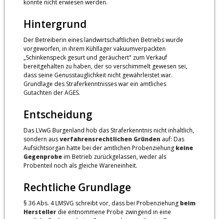
konnte nicht erwiesen werden.
Hintergrund
Der Betreiberin eines landwirtschaftlichen Betriebs wurde
vorgeworfen, in ihrem Kühllager vakuumverpackten
„Schinkenspeck gesurt und geräuchert" zum Verkauf
bereitgehalten zu haben, der so verschimmelt gewesen sei,
dass seine Genusstauglichkeit nicht gewährleistet war.
Grundlage des Straferkenntnisses war ein amtliches
Gutachten der AGES.
Entscheidung
Das LVwG Burgenland hob das Straferkenntnis nicht inhaltlich,
sondern aus
verfahrensrechtlichen Gründen
auf: Das
Aufsichtsorgan hatte bei der amtlichen Probenziehung
keine
Gegenprobe
im Betrieb zurückgelassen, weder als
Probenteil noch als gleiche Wareneinheit.
Rechtliche Grundlage
§ 36 Abs. 4 LMSVG schreibt vor, dass bei Probenziehung
beim
Hersteller
die entnommene Probe zwingend in eine